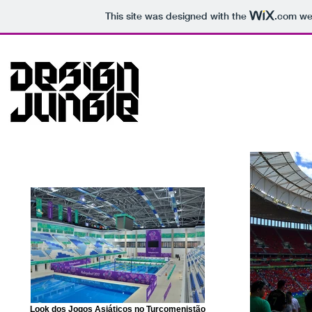
This site was designed with the
.com
web
Look dos Jogos Asiáticos no Turcomenistão