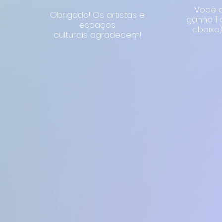
Você a
Obrigado! Os artistas e
ganha 1 
espaços
abaixo)
culturais agradecem!