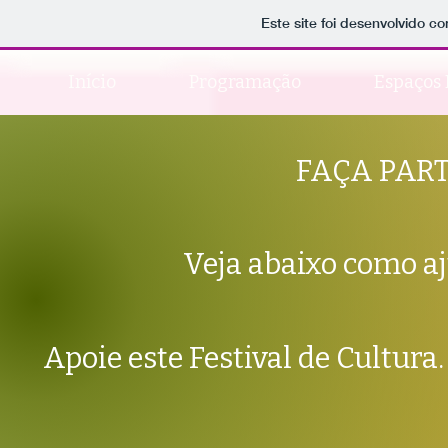
Este site foi desenvolvido c
Início
Programação
Espaços 
FAÇA PART
Veja abaixo como aju
Apoie este Festival de Cultura.